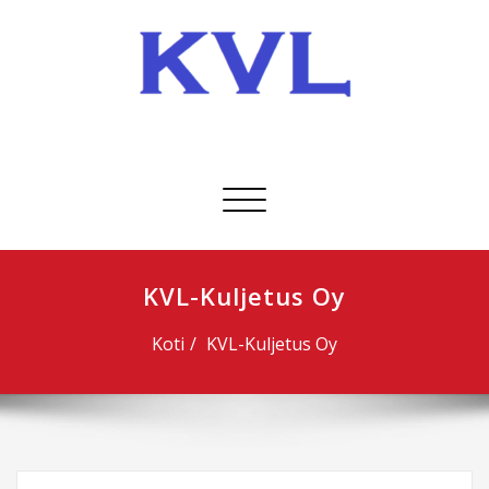
Skip
to
content
KVL-Kuljetus Oy
Avaa/sulje
valikko
KVL-Kuljetus Oy
Koti
KVL-Kuljetus Oy